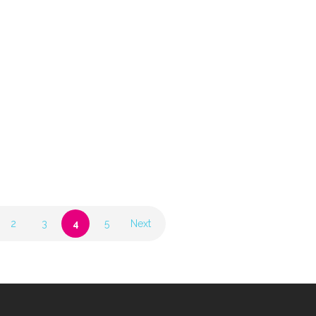
14 July 2019
e
Spectacular Eclipse outdoor
salt cave – Hezemeer (BE)
14 July 2019
2
3
4
5
Next