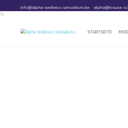
info@alpha-wellness-sensations.be
-
alpha@krause-s
?>
STARTSEITE
MOD
Park Allgäu – Leutkirch (DE)
29 December 2019