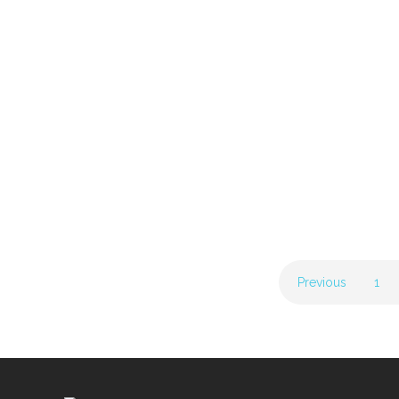
14 July 2019
Contemporary Wellness centr
of excellence – Eclipse village
Zelena Zaba (SK)
14 July 2019
Previous
1