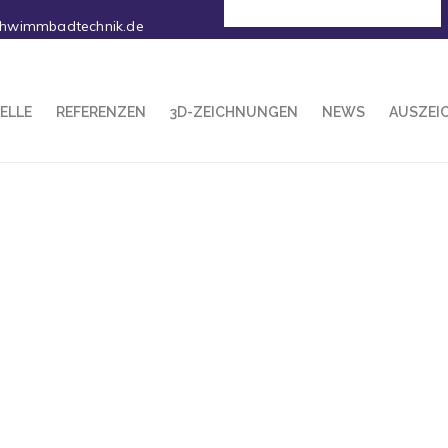
Deutsch
chwimmbadtechnik.de
ELLE
REFERENZEN
3D-ZEICHNUNGEN
NEWS
AUSZEI
Les Trois Forêts – Hattigny
(FR)
4 December 2019