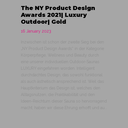
The NY Product Design
Awards 2021| Luxury
Outdoor| Gold
16 January 2023
Inzwischen ist schon der zweite Sieg bei den
„NY Product Design Awards“ in der Kategorie
Körperpflege, Wellness und Beauty durch
eine unserer individuellen Outdoor-Saunas
LUXURY eingefahren worden. Intelligent
durchdachtes Design, das sowohl funktional
als auch ästhetisch ansprechend ist. Weil das
Hauptkriterium das Design ist, welches den
Alltagsnutzen, die Praktikabilität und den
Ideen-Reichtum dieser Sauna so hervorragend
macht, haben wir diese Ehrung erhofft und au...