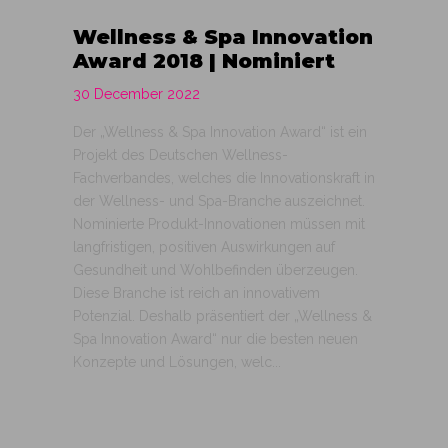
Wellness & Spa Innovation
Award 2018 | Nominiert
30 December 2022
Der „Wellness & Spa Innovation Award“ ist ein
Projekt des Deutschen Wellness-
Fachverbandes, welches die Innovationskraft in
der Wellness- und Spa-Branche auszeichnet.
Nominierte Produkt-Innovationen müssen mit
langfristigen, positiven Auswirkungen auf
Gesundheit und Wohlbefinden überzeugen.
Diese Branche ist reich an innovativem
Potenzial. Deshalb präsentiert der „Wellness &
Spa Innovation Award“ nur die besten neuen
Konzepte und Lösungen, welc...