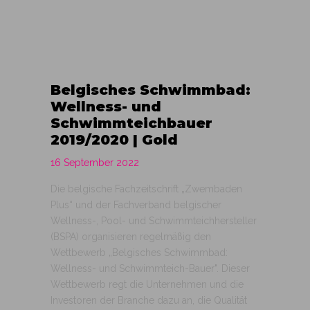
Belgisches Schwimmbad:
Wellness- und
Schwimmteichbauer
2019/2020 | Gold
16 September 2022
Die belgische Fachzeitschrift „Zwembaden
Plus“ und der Fachverband belgischer
Wellness-, Pool- und Schwimmteichhersteller
(BSPA) organisieren regelmäßig den
Wettbewerb „Belgisches Schwimmbad:
Wellness- und Schwimmteich-Bauer". Dieser
Wettbewerb regt die Unternehmen und die
Investoren der Branche dazu an, die Qualität