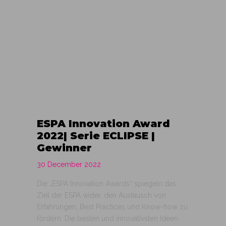
ESPA Innovation Award
2022| Serie ECLIPSE |
Gewinner
30 December 2022
Die „ESPA Innovation Awards“ spiegeln das
Ziel der ESPA wider, den Austausch von
Erfahrungen, Best Practices und Know-how zu
fördern. Die besten und innovativsten Ideen