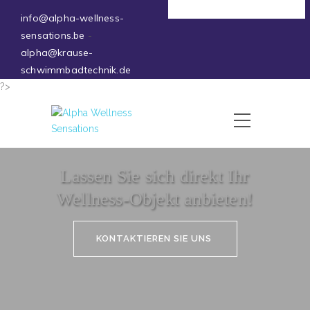
Deutsch
info@alpha-wellness-
sensations.be
-
alpha@krause-
schwimmbadtechnik.de
?>
Lassen Sie sich direkt Ihr
Wellness-Objekt anbieten!
KONTAKTIEREN SIE UNS