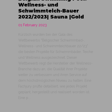
Wellness- und
Schwimmteich-Bauer
2022/2023| Sauna |Gold
01 February 2023
Kürzlich wurden bei der Gala des
Wettbewerbs "Belgischer Schwimmbad-,
Wellness- und Schwimmteichbauer 22/23"
die besten Projekte für Schwimmbäder, Teiche
und Wellness ausgezeichnet. Dieser
Wettbewerb regt die Hersteller der Wellness-
Branche dazu an, die Qualität ihrer Projekte
weiter zu verbessern und ihren Service auf
dem höchstmöglichen Niveau zu halten. Eine
Fachjury prüfte detailliert, wie jedes Projekt
geplant, hergestellt und realisiert worden ist.
Eine p...