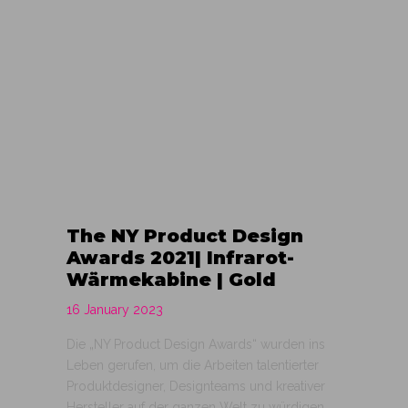
The NY Product Design
Awards 2021| Infrarot-
Wärmekabine | Gold
16 January 2023
Die „NY Product Design Awards“ wurden ins
Leben gerufen, um die Arbeiten talentierter
Produktdesigner, Designteams und kreativer
Hersteller auf der ganzen Welt zu würdigen.