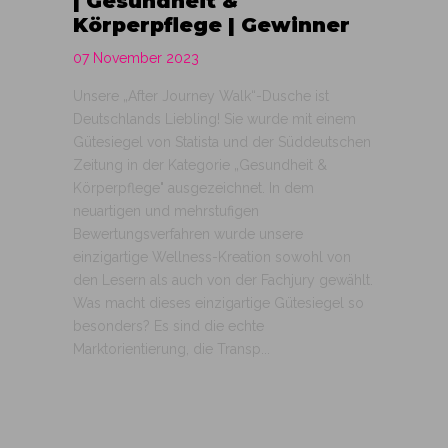
| Gesundheit &
Körperpflege | Gewinner
07 November 2023
Unsere „After Journey Walk“-Dusche ist
Deutschlands Liebling! Sie wurde mit einem
Gütesiegel von Statista und der Süddeutschen
Zeitung in der Kategorie „Gesundheit &
Körperpflege" ausgezeichnet. In dem
neuartigen und mehrstufigen
Bewertungsverfahren wurde unsere
einzigartige Wellness-Kreation sowohl von
den Lesern als auch von der Fachjury gewählt.
Was macht dieses einzigartige Gütesiegel so
besonders? Es sind die echte
Marktorientierung, die Transp...