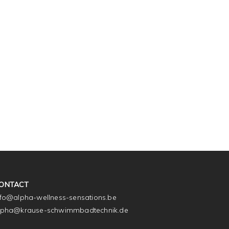
ONTACT
nfo@alpha-wellness-sensations.be
lpha@krause-schwimmbadtechnik.de