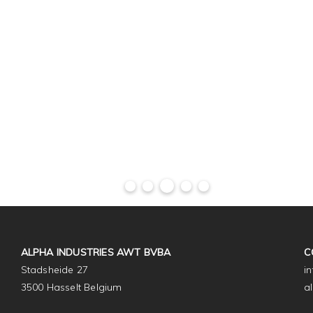
ALPHA INDUSTRIES AWT BVBA
C
Stadsheide 27
i
3500 Hasselt Belgium
a