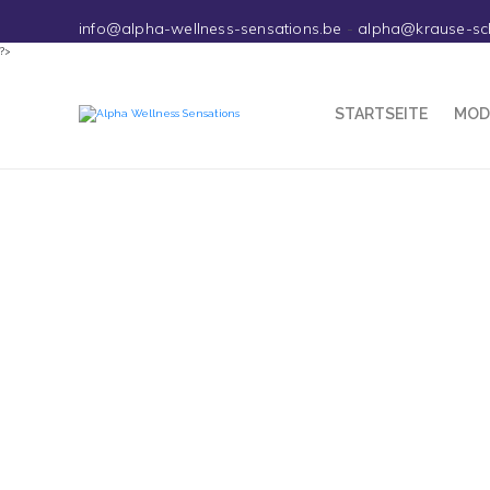
info@alpha-wellness-sensations.be
-
alpha@krause-sc
?>
STARTSEITE
MOD