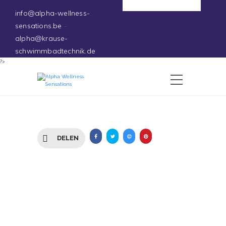
Deutsch
info@alpha-wellness-
sensations.be
-
alpha@krause-
schwimmbadtechnik.de
?>
DELEN