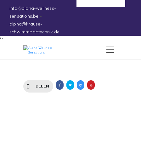
Deutsch
info@alpha-wellness-
sensations.be
-
alpha@krause-
schwimmbadtechnik.de
?>
DELEN