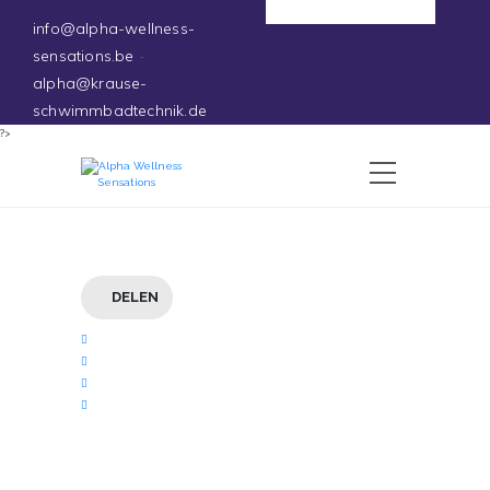
Deutsch
info@alpha-wellness-
sensations.be
-
alpha@krause-
schwimmbadtechnik.de
?>
DELEN