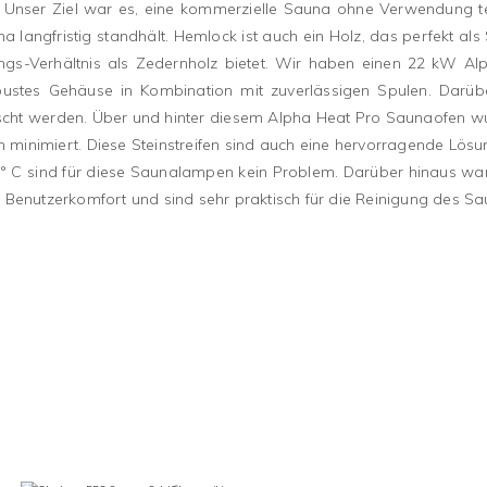
. Unser Ziel war es, eine kommerzielle Sauna ohne Verwendung t
Sauna langfristig standhält. Hemlock ist auch ein Holz, das perfek
s-Verhältnis als Zedernholz bietet. Wir haben einen 22 kW Alpha
obustes Gehäuse in Kombination mit zuverlässigen Spulen. Darü
scht werden. Über und hinter diesem Alpha Heat Pro Saunaofen wur
n minimiert. Diese Steinstreifen sind auch eine hervorragende Lö
00 ° C sind für diese Saunalampen kein Problem. Darüber hinaus
 Benutzerkomfort und sind sehr praktisch für die Reinigung des S