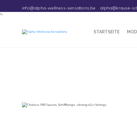
info@alpha-wellness-sensations.be
-
alpha@krause-sc
?>
STARTSEITE
MOD