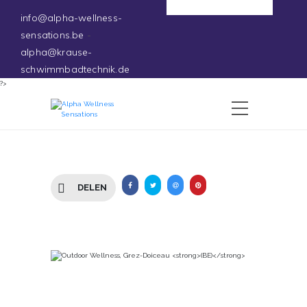
Deutsch
info@alpha-wellness-
sensations.be
-
alpha@krause-
schwimmbadtechnik.de
?>
DELEN