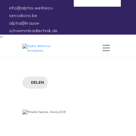
Deutsch
info@alpha-wellness-
sensations.be
-
alpha@krause-
schwimmbadtechnik.de
?>
DELEN