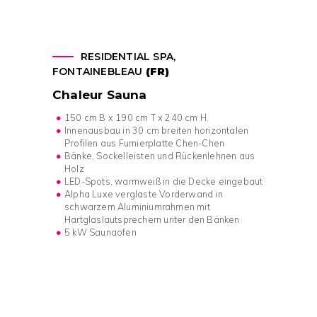
RESIDENTIAL SPA,
FONTAINEBLEAU
(FR)
Chaleur Sauna
150 cm B x 190 cm T x 240 cm H.
Innenausbau in 30 cm breiten horizontalen
Profilen aus Furnierplatte Chen-Chen
Bänke, Sockelleisten und Rückenlehnen aus
Holz
LED-Spots, warmweiß in die Decke eingebaut
Alpha Luxe verglaste Vorderwand in
schwarzem Aluminiumrahmen mit
Hartglaslautsprechern unter den Bänken
5 kW Saunaofen