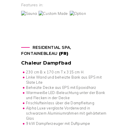
Features in:
RESIDENTIAL SPA,
FONTAINEBLEAU
(FR)
Chaleur Dampfbad
230 cm B x 170 cm T x 315 cm H.
Linke Wand und beheizte Bank aus EPS mit
Slate Lite
Beheizte Decke aus EPS mit Epoxidharz
Warmweiße LED-Beleuchtung unter der Bank
und Flecken in der Decke
Frischlufteinlass über die Dampfleitung
Alpha Luxe verglaste Vorderwand in
schwarzem Aluminiumrahmen mit gehärtetem
Glas
9 kW Dampferzeuger mit Duftpumpe