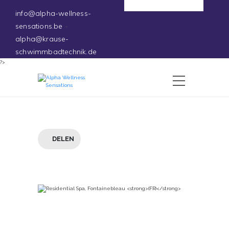
Deutsch
info@alpha-wellness-
sensations.be
-
alpha@krause-
schwimmbadtechnik.de
?>
DELEN