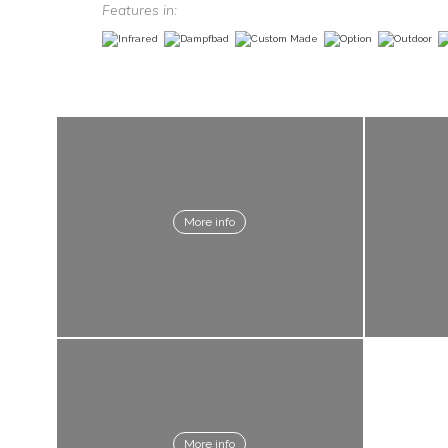
Features in:
More info
More info