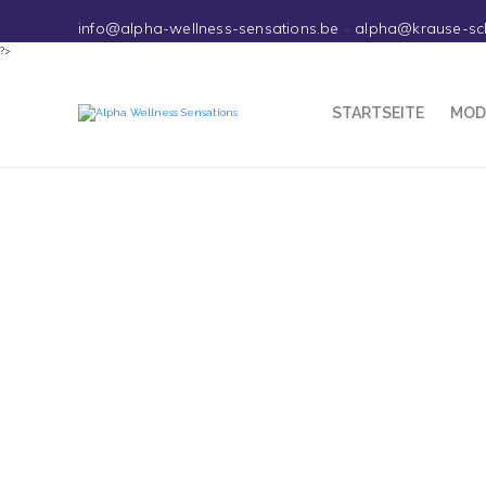
info@alpha-wellness-sensations.be
-
alpha@krause-sc
?>
STARTSEITE
MOD