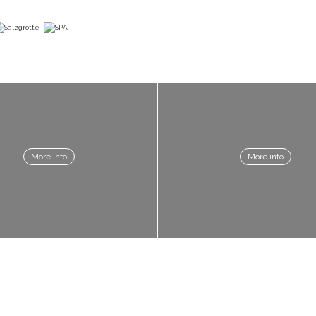
More info
More info