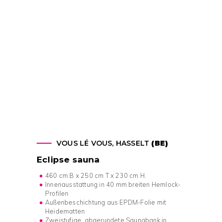
VOUS LÉ VOUS, HASSELT
(BE)
Eclipse sauna
460 cm B x 250 cm T x 230 cm H.
Innenausstattung in 40 mm breiten Hemlock-
Profilen
Außenbeschichtung aus EPDM-Folie mit
Heidematten
Zweistufige, abgerundete Saunabank in