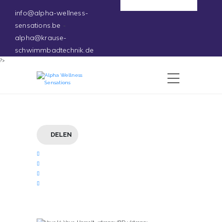
Deutsch
info@alpha-wellness-
sensations.be
-
alpha@krause-
schwimmbadtechnik.de
?>
DELEN