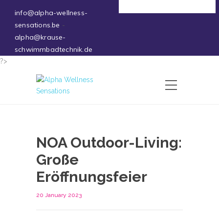
Deutsch
info@alpha-wellness-
sensations.be
-
alpha@krause-
schwimmbadtechnik.de
?>
NOA Outdoor-Living:
Große
Eröffnungsfeier
20 January 2023